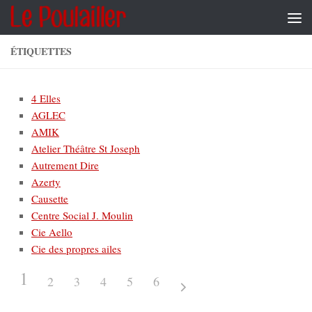
Skip to content
ÉTIQUETTES
4 Elles
AGLEC
AMIK
Atelier Théâtre St Joseph
Autrement Dire
Azerty
Causette
Centre Social J. Moulin
Cie Aello
Cie des propres ailes
1
2
3
4
5
6